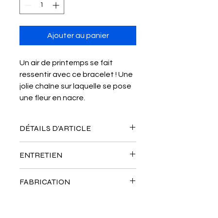
Ajouter au panier
Un air de printemps se fait
ressentir avec ce bracelet ! Une
jolie chaîne sur laquelle se pose
une fleur en nacre.
DÉTAILS D'ARTICLE
Chaine dorée en acier inoxydable
ENTRETIEN
Perle fleur en nacre
Pour conserver son éclat, ne pas
FABRICATION
mettre en contact avec de l'eau, du
parfum ou autre produit cosmétique.
Les bijoux et accessoires Noraée
sont imaginés par Camille. Ils sont