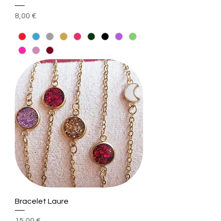
Prix
8,00 €
Bracelet Laure
Prix
15,00 €