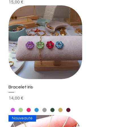
Prix
15,00 €
Bracelet Iris
Prix
14,00 €
Nouveauté